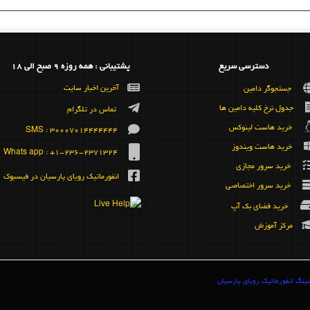
دسترسی سریع
پشتیبانی : همه روزه 9 صبح الی 18
آخرین اخبار سایت
جستجوگر دامین
جدول نرخ کلیه دامین ها
تماس در تلگرام
خرید هاست لینوکس
SMS : 30007014444444
خرید هاست ویندوز
Whats app : +1-236-2371324
خرید سرور مجازی
انفورماتیک رویای پارسیان در فیسبوک
خرید سرور اختصاصی
خرید فضای بک آپ
مرکز آموزش
ینگ انفورماتیک رویای پارسیان