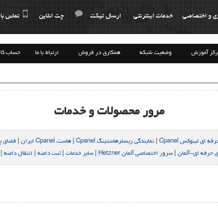
ی و اختصاصی
خدمات اینترنتی
ارسال تیکت
چت انلاین
تماس با 
رکز آموزش
وضعیت شبکه
همکاری در فروش
ارتباط با ما
حساب کا
مرور محصولات و خدمات
 ای لینوکس Cpanel
|
نمایندگی ریسلرهاستینگ Cpanel
|
هاست Cpanel ایران
|
فضای پشت
 حرفه ای-آلمان
|
سرور اختصاصی آلمان Hetzner
|
سایر خدمات
|
ثبت دامنه
|
انتقال دامنه
|