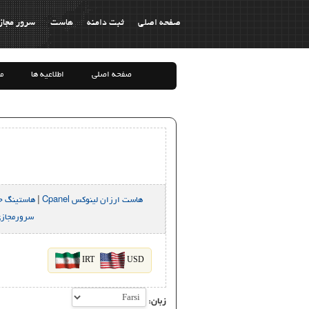
صفحه اصلی
ثبت دامنه
هاست
سرور مجاز
صفحه اصلی
اطلاعیه ها
م
هاست ارزان لینوکس Cpanel
|
هاستینگ حرفه
سرورمجازی
IRT
USD
زبان: