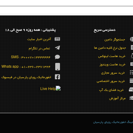
دسترسی سریع
پشتیبانی : همه روزه 9 صبح الی 18
آخرین اخبار سایت
جستجوگر دامین
جدول نرخ کلیه دامین ها
تماس در تلگرام
خرید هاست لینوکس
SMS : 30007014444444
خرید هاست ویندوز
Whats app : +1-236-2371324
خرید سرور مجازی
انفورماتیک رویای پارسیان در فیسبوک
خرید سرور اختصاصی
خرید فضای بک آپ
مرکز آموزش
ینگ انفورماتیک رویای پارسیان