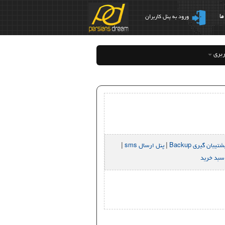
ما
ورود به پنل کاربران
ربری
یبان گیری Backup
|
پنل ارسال sms
|
سبد خرید